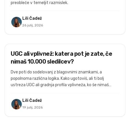
preobleče v temeljit razmislek.
Lili Čadež
26 julij, 2026
Ustvarjanje vsebin
UGC ali vplivnež: katera pot je zate, če
nimaš 10.000 sledilcev?
Dve poti do sodelovanj z blagovnimi znamkami, a
popolnoma različna logika. Kako ugotoviš, ali ti bolj
ustreza UGC ali gradnja profila vplivneža, ko še nimaš
velike skupnosti.
Lili Čadež
19 julij, 2026