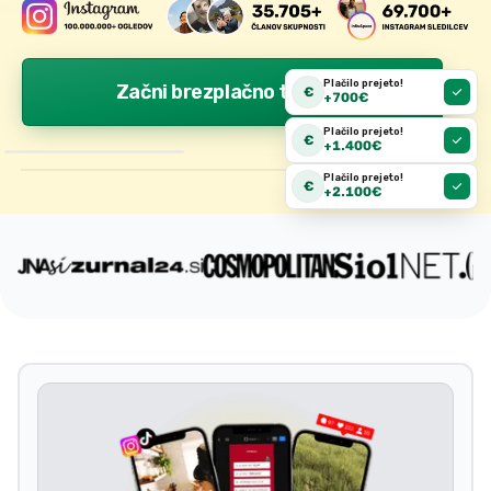
Plačilo prejeto!
Začni brezplačno tukaj
€
+
700€
Plačilo prejeto!
€
+
1.400€
Plačilo prejeto!
€
+
2.100€