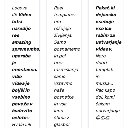
Looove
Reel
Paket, ki
it!!
Video
templates
dejansko
lutsi
nm
vsebuje
naredijo
rešujejo
vse kar
res
življenja.
rabim za
amazing
Samo
ustvarjanje
spremembo,
posnamemo
videov.
uporaba
in pol
Noro
je
brez
dobri
enostavna,
razmišlanja
templati
vibe
samo
in
videa je
vstavmo
muska...
boljši in
naše
Pac kapo
vsebino
posnetke
dol, komi
poveže v
in vse
čakam
čudovito
lepo
ustvarjanje
celoto
✨
štima z
😍👏👏
Hvala Lili
glasbo!