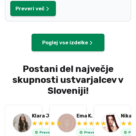
Preveri več
Poglej vse izdelke
Postani del največje
skupnosti ustvarjalcev v
Sloveniji!
Klara J.
Ema K.
Nika K
Preverjeno
Preverjeno
Pre