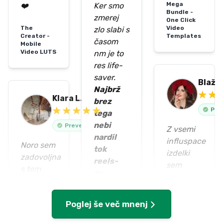
Mega
❤️
Ker smo
Bundle -
zmerej
One Click
The
Video
zlo slabi s
Creator -
Templates
časom
Mobile
Video LUTS
nm je to
res life-
saver.
Blažk
Najbrž
Klara L.
brez
Pre
tega
nebi
Preverjeno
Z vsemi
nardil
influspace
Noro sem
tok
izdelki
zadovoljna
reels-
sem
s tem
ov.
zelooo
paketom
Mislm,
zadovoljna.
in
da je to
Veliko
Poglej še več mnenj
ustvarjanjem
taprava
časa mi
videov v
stvar za