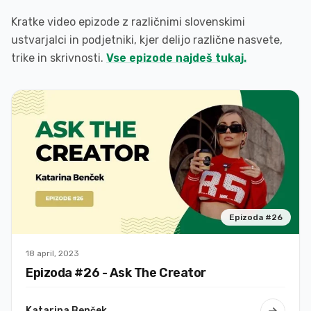
lahko že
matram z
všeč.
pomislu,
izbiro
Kratke video epizode z različnimi slovenskimi
Sploh pa
da smo
glasbe,
ustvarjalci in podjetniki, kjer delijo različne nasvete,
to, ko je
sam full-
dolzine
trike in skrivnosti.
Vse epizode najdeš tukaj.
glasba ze
time
posnetka,
lepo
content
z idejo…
urejena.
creatorji
Tole pa
:)
tako
Mega
olajsa
Bundle -
One Click
Mega
zadevo,
Video
Bundle -
da sem
Templates
One Click
Video
najbolj
Templates
navdusena
Epizoda #
in s se
26
vecjim
Tina M.
veseljem
18 april, 2023
Katarina B.
ustvarjam
Epizoda #
26
- Ask The Creator
Preverjeno
vsebine.
Preverjeno
Video
Najbolj
Katarina Benček