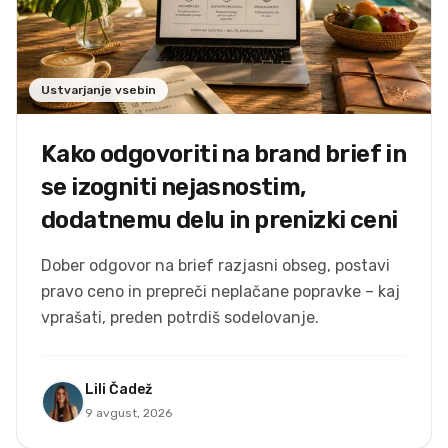
Mega
Bundle -
One Click
Video
Templates
Ustvarjanje vsebin
Kako odgovoriti na brand brief in
se izogniti nejasnostim,
dodatnemu delu in prenizki ceni
Dober odgovor na brief razjasni obseg, postavi
pravo ceno in prepreči neplačane popravke – kaj
vprašati, preden potrdiš sodelovanje.
Lili Čadež
9 avgust, 2026