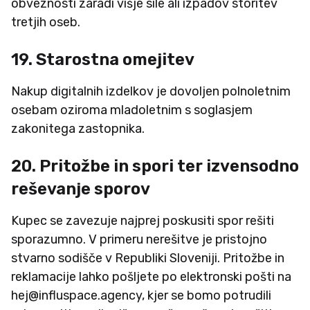
obveznosti zaradi višje sile ali izpadov storitev
tretjih oseb.
19. Starostna omejitev
Nakup digitalnih izdelkov je dovoljen polnoletnim
osebam oziroma mladoletnim s soglasjem
zakonitega zastopnika.
20. Pritožbe in spori ter izvensodno
reševanje sporov
Kupec se zavezuje najprej poskusiti spor rešiti
sporazumno. V primeru nerešitve je pristojno
stvarno sodišče v Republiki Sloveniji. Pritožbe in
reklamacije lahko pošljete po elektronski pošti na
hej@influspace.agency, kjer se bomo potrudili