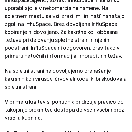
influspace.agency so last InfluSpace in se lahko
uporabljajo le v nekomercialne namene. Na
spletnem mestu se vsi izrazi 'mi' in 'naši' nanašajo
zgolj na InfluSpace. Brez dovoljena InfluSpace
kopiranje ni dovoljeno. Za kakršne koli občasne
težave pri delovanju spletne strani in njenih
podstrani, InfluSpace ni odgovoren, prav tako v
primeru netočnih informacij ali morebitnih težav.
Na spletni strani ne dovoljujemo prenašanje
kakršnih koli virusov, črvov ali kode, ki bi škodovala
spletni strani.
V primeru kršitev si ponudnik pridržuje pravico do
takojšnje prekinitve dostopa do vseh vsebin brez
vračila kupnine.