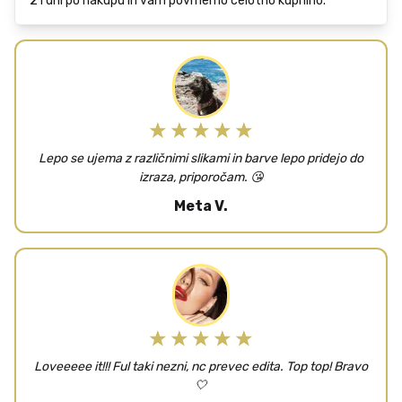
21
dni po nakupu in vam povrnemo celotno kupnino.
Lepo se ujema z različnimi slikami in barve lepo pridejo do
izraza, priporočam. 😘
Meta V.
Loveeeee it!!! Ful taki nezni, nc prevec edita. Top top! Bravo
🤍