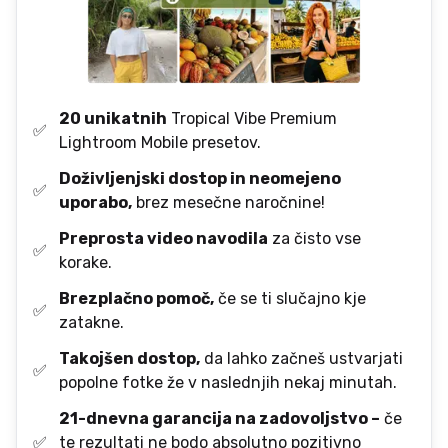
20 unikatnih
Tropical Vibe Premium
✅
Lightroom Mobile presetov.
Doživljenjski dostop in neomejeno
✅
uporabo,
brez mesečne naročnine!
Preprosta video navodila
za čisto vse
✅
korake.
Brezplačno pomoč,
če se ti slučajno kje
✅
zatakne.
Takojšen dostop,
da lahko začneš ustvarjati
✅
popolne fotke že v naslednjih nekaj minutah.
21-dnevna garancija na zadovoljstvo –
če
✅
te rezultati ne bodo absolutno pozitivno