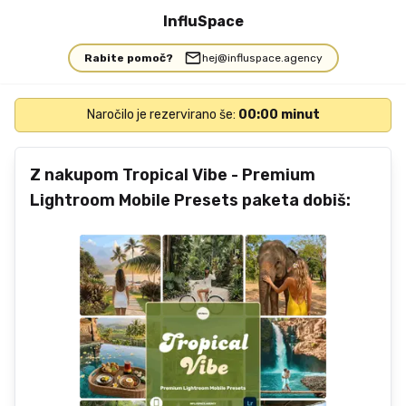
InfluSpace
Rabite pomoč?
hej@influspace.agency
Naročilo je rezervirano še:
00
:
00
minut
Z nakupom Tropical Vibe - Premium
Lightroom Mobile Presets paketa dobiš: